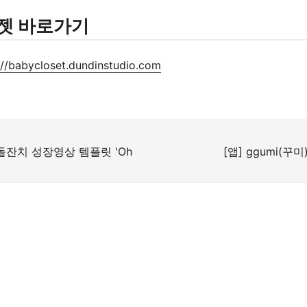
젯 바로가기
://babycloset.dundinstudio.com
g – 돌잔치 성장영상 템플릿 'Oh
[앱] ggumi(꾸